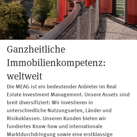
befolgen oder Zahlungen zu leisten, gehen Sie bitte
nicht darauf ein. Melden Sie bitte zweifelhafte
Aktivitäten an
info@meag.com
.
Ganzheitliche
Immobilienkompetenz:
weltweit
Die MEAG ist ein bedeutender Anbieter im Real
Estate Investment Management. Unsere Assets sind
breit diversifiziert: Wir investieren in
unterschiedliche Nutzungsarten, Länder und
Risikoklassen. Unseren Kunden bieten wir
fundiertes Know-how und internationale
Marktdurchdringung sowie eine erstklassige