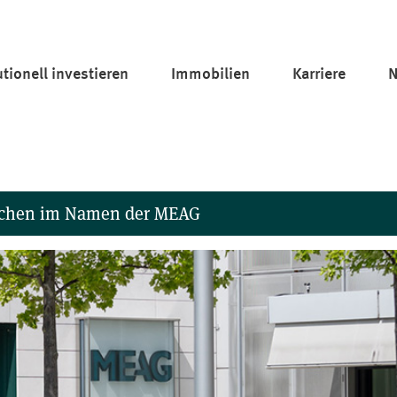
tu­tio­nell investieren
Immobilien
Karriere
N
suchen im Namen der MEAG
der ihre Mitarbeiter in sozialen Medien für Betrugsversuche mis
iten, WhatsApp-Gruppen sowie Apps geschehen. Bitte beachten S
ien nutzt, in denen Anlagetipps o.ä. angeboten werden.
denen Sie im Namen der MEAG aufgefordert werden, persönliche D
darauf ein. Melden Sie bitte zweifelhafte Aktivitäten an
info@me