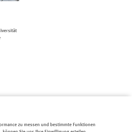
iversität
e
Performance zu messen und bestimmte Funktionen
 können Sie uns Ihre Einwilligung erteilen.