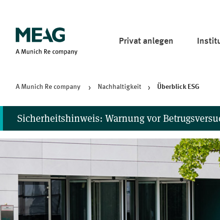
Pri­vat anlegen
In­sti­
A Mu­nich Re company
Nachhaltigkeit
Über­blick ESG
Sicherheitshinweis: Warnung vor Betrugsver
Wir haben Hinweise zu Fällen erhalten, in denen die MEAG o
werden. Dies kann über gefälschte Webseiten, Facebook-Se
WhatsApp-Chats betreibt und auch sonst keine sozialen Med
Sollten Sie Anrufe, Nachrichten oder E-Mails erhalten, in 
zu befolgen oder Zahlungen zu leisten, gehen Sie bitte nicht 