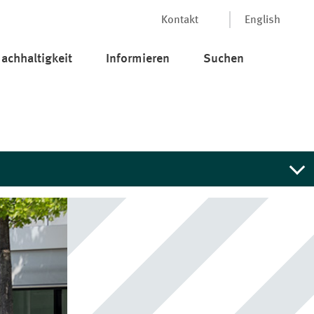
Kontakt
English
achhaltigkeit
Informieren
Suchen
sbraucht worden sind bzw.
ie, dass die MEAG keine
aten preiszugeben, Anlagetipps
ag.com
.