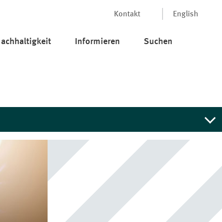
Kontakt
English
achhaltigkeit
Informieren
Suchen
sbraucht worden sind bzw.
ie, dass die MEAG keine
aten preiszugeben, Anlagetipps
ag.com
.