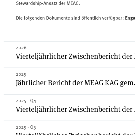
Stewardship-Ansatz der MEAG.
Die folgenden Dokumente sind öffentlich verfügbar:
Enga
2026
Vierteljährlicher Zwischenbericht de
2025
Jährlicher Bericht der MEAG KAG gem. 
Proxy Voting Zwischenbericht Q1 2026
2025 - Q4
Vierteljährlicher Zwischenbericht de
MEAG Stimmrechtsausübung bei Hauptversammlungen 
2025 - Q3