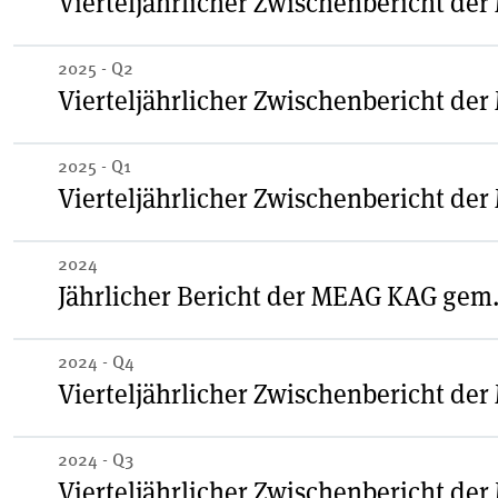
Vierteljährlicher Zwischenbericht de
Proxy Voting Zwischenbericht Q4 2025
2025 - Q2
Vierteljährlicher Zwischenbericht de
Proxy Voting Zwischenbericht Q3 2025
2025 - Q1
Vierteljährlicher Zwischenbericht de
Proxy Voting Zwischenbericht Q2 2025
2024
Jährlicher Bericht der MEAG KAG gem. 
Proxy Voting Zwischenbericht Q1
2025
2024 - Q4
Vierteljährlicher Zwischenbericht de
MEAG Stimmrechtsausübung bei Hauptversammlungen
2024 - Q3
Vierteljährlicher Zwischenbericht de
Proxy Voting Zwischenbericht Q4 2024