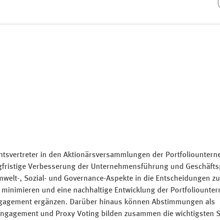
e mit >40 Unternehmen
thema Klimawandel
thema Menschenrechte
Ma
Te
tsvertreter in den Aktionärsversammlungen der Portfoliounter
angfristige Verbesserung der Unternehmensführung und Geschäftsp
 Umwelt-, Sozial- und Governance-Aspekte in die Entscheidungen z
 minimieren und eine nachhaltige Entwicklung der Portfoliount
ngagement ergänzen. Darüber hinaus können Abstimmungen als
Engagement und Proxy Voting bilden zusammen die wichtigsten 