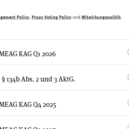
gement Policy
,
Proxy Voting Policy
und
Mitwirkungspolitik
.
r MEAG KAG Q1 2026
§ 134b Abs. 2 und 3 AktG.
Ma
Te
r MEAG KAG Q4 2025
2025
Ma
Te