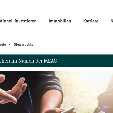
tu­tio­nell investieren
Immobilien
Karriere
N
egie
Stewardship
suchen im Namen der MEAG
der ihre Mitarbeiter in sozialen Medien für Betrugsversuche mis
iten, WhatsApp-Gruppen sowie Apps geschehen. Bitte beachten S
ien nutzt, in denen Anlagetipps o.ä. angeboten werden.
denen Sie im Namen der MEAG aufgefordert werden, persönliche D
darauf ein. Melden Sie bitte zweifelhafte Aktivitäten an
info@me