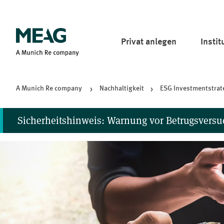
Pri­vat anlegen
In­sti­
A Mu­nich Re company
Nachhaltigkeit
ESG Investmentstrat
Sicherheitshinweis: Warnung vor Betrugsver
Wir haben Hinweise zu Fällen erhalten, in denen die MEAG o
werden. Dies kann über gefälschte Webseiten, Facebook-Se
WhatsApp-Chats betreibt und auch sonst keine sozialen Med
Sollten Sie Anrufe, Nachrichten oder E-Mails erhalten, in 
zu befolgen oder Zahlungen zu leisten, gehen Sie bitte nicht 