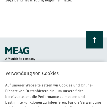
1992 bei Ernst & Young begonnen hatte.
Am Münchner Tor 1
Verwendung von Cookies
80805 München
+49 89 24 89 - 0
Auf unserer Webseite setzen wir Cookies und Online-
Dienste von Drittanbietern ein, um unsere Seite
Recht­li­che Hinweise
bereitzustellen, die Performance zu messen und
bestimmte Funktionen zu integrieren. Für die Verwendung
Datenschutz