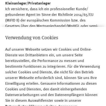
befolgen oder Zahlungen zu leisten, gehen Sie bitte
Kleinanleger/Privatanleger
nicht darauf ein. Melden Sie bitte zweifelhafte
Ich versichere, dass ich ein professioneller Kunde/
gebundener Agent im Sinne der Richtlinie 2014/65/EU
Aktivitäten an
info@meag.com
.
(MiFID II) der europäischen Kommission bzw. des
Gesetzes über den Wertpapierhandel (WpHG) oder semi-
professioneller Anleger im Sinne des
Am Münchner Tor 1
Verwendung von Cookies
Kapitalanlagegesetzbuches (KAGB) bin.
80805 München
+49 89 24 89 - 0
Nutzungsbedingungen
Auf unserer Webseite setzen wir Cookies und Online-
Dieses Dokument ist Werbematerial und die hierin
Dienste von Drittanbietern ein, um unsere Seite
Recht­li­che Hinweise
enthaltenen Informationen richten sich an professionelle
bereitzustellen, die Performance zu messen und
und semiprofessionelle Anleger. Die Vervielfältigung oder
bestimmte Funktionen zu integrieren. Für die Verwendung
Datenschutz
Weiterleitung dieser Website oder hierin enthaltener
solcher Cookies und Dienste, die nicht für den Betrieb
Impressum
Informationen, ganz oder teilweise, ist nicht gestattet.
unserer Webseite erforderlich sind, können Sie uns Ihre
Untersagt ist insbesondere jegliche Weiterverbreitung im
Einwilligung erteilen. Genauere Informationen zu diesen
Sitemap
Internet.
Cookies und Diensten, den damit einhergehenden
Cookies
Datenverarbeitungen und den Datenempfängern können
Die hierin enthaltenen Informationen werden von der
Sie in diesem Auswahlfenster sowie in unserer
MEAG MUNICH ERGO Kapitalanlagegesellschaft mbH