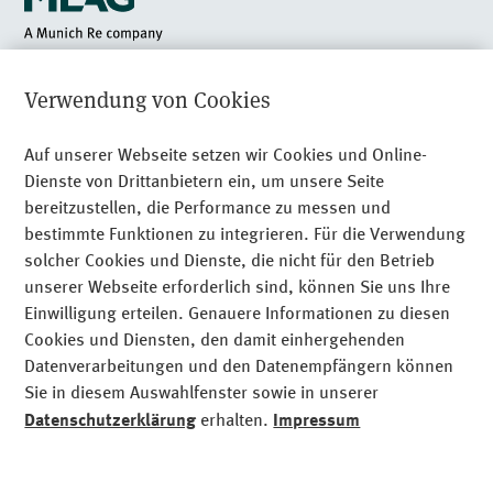
Am Münchner Tor 1
Verwendung von Cookies
80805 München
+49 89 24 89 - 0
Auf unserer Webseite setzen wir Cookies und Online-
Dienste von Drittanbietern ein, um unsere Seite
Recht­li­che Hinweise
bereitzustellen, die Performance zu messen und
bestimmte Funktionen zu integrieren. Für die Verwendung
Datenschutz
solcher Cookies und Dienste, die nicht für den Betrieb
Impressum
unserer Webseite erforderlich sind, können Sie uns Ihre
Einwilligung erteilen. Genauere Informationen zu diesen
Sitemap
Cookies und Diensten, den damit einhergehenden
Cookies
Datenverarbeitungen und den Datenempfängern können
Sie in diesem Auswahlfenster sowie in unserer
Datenschutzerklärung
erhalten.
Impressum
Funktionale Cookies (unbedingt