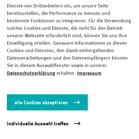
Capital Fonds-Kompass 2023: MEAG als
Dienste von Drittanbietern ein, um unsere Seite
„Top-Fondsgesellschaft“ ausgezeichnet
bereitzustellen, die Performance zu messen und
bestimmte Funktionen zu integrieren. Für die Verwendung
Die MEAG ist eine Top-Fondsgesellschaft! Zu diesem Urteil
solcher Cookies und Dienste, die nicht für den Betrieb
gelangen die Finanzexperten des Fachmagazins „Capital“:
unserer Webseite erforderlich sind, können Sie uns Ihre
Die MEAG erhält vier von fünf möglichen Sternen. Der
Einwilligung erteilen. Genauere Informationen zu diesen
sogenannte „Capital Fonds-Kompass“ ist das am meisten
Cookies und Diensten, den damit einhergehenden
beachtete Ranking für Fondsgesellschaften in
Datenverarbeitungen und den Datenempfängern können
Deutschland. Seit 21 Jahren zeichnet Capital mit dem
Sie in diesem Auswahlfenster sowie in unserer
Fonds-Kompass die besten Universal- und Spezialanbieter
Datenschutzerklärung
erhalten.
Impressum
aus.
Funktionale Cookies (unbedingt
essential
erforderlich)
alle Cookies akzeptieren
Domain
Analyse- und Performance-Cookies,
analyseP
individuelle Auswahl treffen
Präferenzen
meag.com