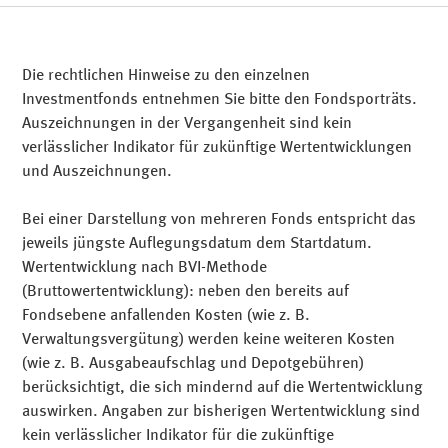
(3 Jahre)
Auflegungsdatum
zzt.
Steuerliche
Teilfreistellung
Fondswährung
Gesamtkostenquote
Die rechtlichen Hinweise zu den einzelnen
VL-fähig
Fondsvolumen
Investmentfonds entnehmen Sie bitte den Fondsporträts.
Auszeichnungen in der Vergangenheit sind kein
Sparplanfähig
verlässlicher Indikator für zukünftige Wertentwicklungen
Ertragsverwendung
und Auszeichnungen.
Auszahlplanfähig
Bei einer Darstellung von mehreren Fonds entspricht das
jeweils jüngste Auflegungsdatum dem Startdatum.
Wertentwicklung nach BVI-Methode
(Bruttowertentwicklung): neben den bereits auf
Fondsebene anfallenden Kosten (wie z. B.
Verwaltungsvergütung) werden keine weiteren Kosten
(wie z. B. Ausgabeaufschlag und Depotgebühren)
berücksichtigt, die sich mindernd auf die Wertentwicklung
auswirken. Angaben zur bisherigen Wertentwicklung sind
kein verlässlicher Indikator für die zukünftige