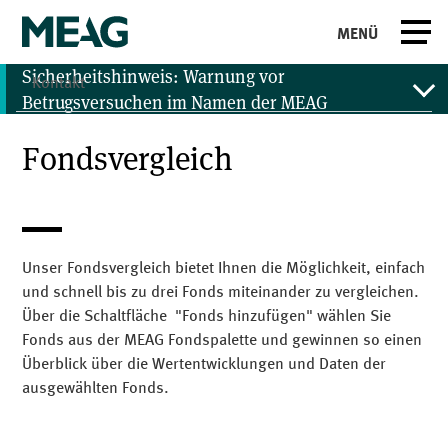
MENÜ
Sicherheitshinweis: Warnung vor
Kontakt
Betrugsversuchen im Namen der MEAG
Fondsvergleich
Wir haben Hinweise zu Fällen erhalten, in denen die
MEAG oder ihre Mitarbeiter in sozialen Medien für
Betrugsversuche missbraucht worden sind bzw.
werden. Dies kann über gefälschte Webseiten,
Facebook-Seiten, WhatsApp-Gruppen sowie Apps
Unser Fondsvergleich bietet Ihnen die Möglichkeit, einfach
geschehen. Bitte beachten Sie, dass die MEAG keine
und schnell bis zu drei Fonds miteinander zu vergleichen.
WhatsApp-Chats betreibt und auch sonst keine
Über die Schaltfläche "Fonds hinzufügen" wählen Sie
sozialen Medien nutzt, in denen Anlagetipps o.ä.
Fonds aus der MEAG Fondspalette und gewinnen so einen
angeboten werden.
Überblick über die Wertentwicklungen und Daten der
ausgewählten Fonds.
Sollten Sie Anrufe, Nachrichten oder E-Mails erhalten,
in denen Sie im Namen der MEAG aufgefordert werden,
persönliche Daten preiszugeben, Anlagetipps zu