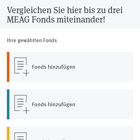
befolgen oder Zahlungen zu leisten, gehen Sie bitte
Vergleichen Sie hier bis zu drei
nicht darauf ein. Melden Sie bitte zweifelhafte
MEAG Fonds miteinander!
Aktivitäten an
info@meag.com
.
Ihre gewählten Fonds
Fonds hinzufügen
Fonds hinzufügen