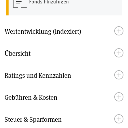
Fonds hinzufügen
Wertentwicklung (indexiert)
Übersicht
ISIN
Ratings und Kennzahlen
Fondstyp
Morningstar
Anlageregion
Gebühren & Kosten
Anlagedauer
Scope Rating
Ausgabeaufschlag
Steuer & Sparformen
Anlegertyp
Volatilität p.a.
Verwaltungsvergütung