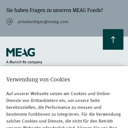
Sie haben Fragen zu unseren MEAG Fonds?
privatanleger@meag.com
Am Münchner Tor 1
Verwendung von Cookies
80805 München
+49 89 24 89 - 0
Auf unserer Webseite setzen wir Cookies und Online-
Dienste von Drittanbietern ein, um unsere Seite
Recht­li­che Hinweise
bereitzustellen, die Performance zu messen und
bestimmte Funktionen zu integrieren. Für die Verwendung
Datenschutz
solcher Cookies und Dienste, die nicht für den Betrieb
Impressum
unserer Webseite erforderlich sind, können Sie uns Ihre