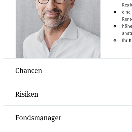
Regi
eine
Rent
höhe
anst
Ihr K
Chancen
Risiken
Spezifische Chancen der in den Zielfonds enthaltene
marktbedingte Kurssteigerungen bei Zinsrückgang od
Aktien: langfristige Ertragschancen durch Kursstei
Fondsmanager
Spezifische Risiken der in den Zielfonds enthaltenen
Breite Risikostreuung durch Anlage des Vermögens in
oder Verschlechterung der Schuldnerqualität einzeln