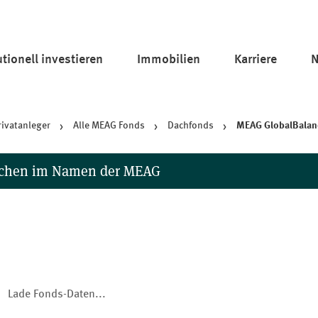
tu­tio­nell investieren
Immobilien
Karriere
N
Privatanleger
Alle MEAG Fonds
Dachfonds
MEAG Glo­bal­Ba­lan
suchen im Namen der MEAG
der ihre Mitarbeiter in sozialen Medien für Betrugsversuche mis
iten, WhatsApp-Gruppen sowie Apps geschehen. Bitte beachten S
ien nutzt, in denen Anlagetipps o.ä. angeboten werden.
denen Sie im Namen der MEAG aufgefordert werden, persönliche D
darauf ein. Melden Sie bitte zweifelhafte Aktivitäten an
info@me