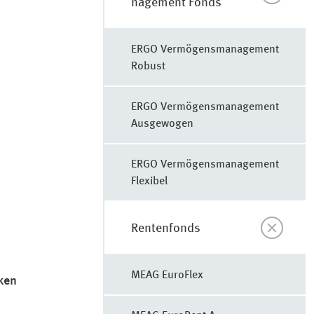
nage­ment Fonds
ERGO Ver­mö­gens­ma­nage­ment
Robust
ERGO Ver­mö­gens­ma­nage­ment
Ausgewogen
ERGO Ver­mö­gens­ma­nage­ment
Flexibel
Rentenfonds
MEAG EuroFlex
ken