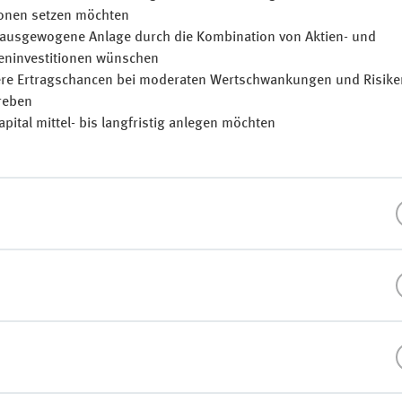
onen setzen möchten
 ausgewogene Anlage durch die Kombination von Aktien- und
eninvestitionen wünschen
re Ertragschancen bei moderaten Wertschwankungen und Risike
reben
apital mittel- bis langfristig anlegen möchten
n Wertpapiere: Anleihen: Erträge aus laufender Verzinsung;
er Verbesserung der Schuldnerqualität einzelner Aussteller;
gerungen und Dividenden
 Wertpapiere: Anleihen: marktbedingte Kursverluste bei Zinsanst
 mehrere Zielfonds und innerhalb der Zielfonds in eine Vielzahl
er Aussteller; Aktien: Kursverluste bei marktbedingten