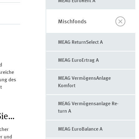
MEAG Eu­ro­Rent A
Mischfonds
MEAG Re­turn­Select A
MEAG Eu­ro­Er­trag A
rd
sreiche
MEAG Ver­mö­gens­An­la­ge
tung des
Komfort
t
MEAG Ver­mö­gens­an­la­ge Re­
turn A
Sie…
MEAG Eu­ro­Balan­ce A
cher
er und