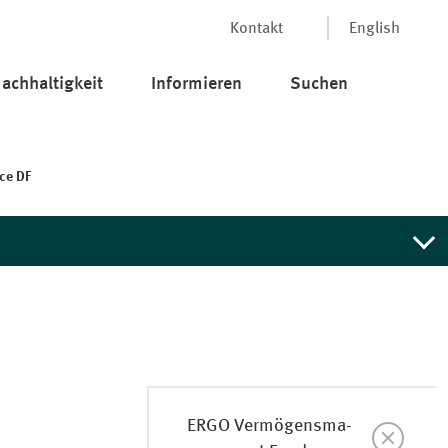
Kontakt
English
achhaltigkeit
Informieren
Suchen
­ce DF
sbraucht worden sind bzw.
ie, dass die MEAG keine
aten preiszugeben, Anlagetipps
ag.com
.
ERGO Ver­mö­gens­ma­