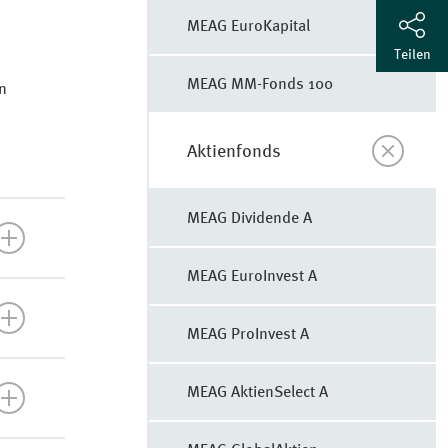
MEAG EuroKapital
Teilen
MEAG MM-Fonds 100
n
LinkedIn
Aktienfonds
Mail
MEAG Di­vi­den­de A
MEAG Eu­ro­In­vest A
MEAG Pro­In­vest A
MEAG Ak­ti­en­Select A
ieg
 von