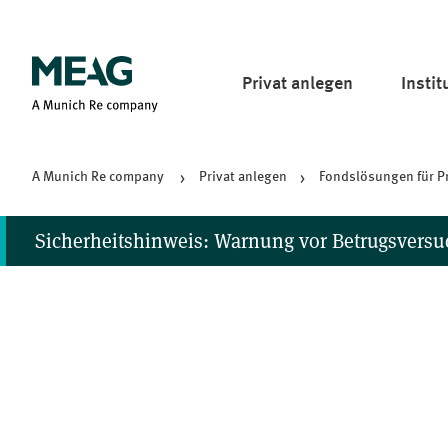
Pri­vat anlegen
In­sti­
A Mu­nich Re company
Pri­vat anlegen
Fonds­lö­sun­gen für 
Sicherheitshinweis: Warnung vor Betrugsver
Wir haben Hinweise zu Fällen erhalten, in denen die MEAG o
werden. Dies kann über gefälschte Webseiten, Facebook-Se
WhatsApp-Chats betreibt und auch sonst keine sozialen Med
Sollten Sie Anrufe, Nachrichten oder E-Mails erhalten, in 
zu befolgen oder Zahlungen zu leisten, gehen Sie bitte nicht 